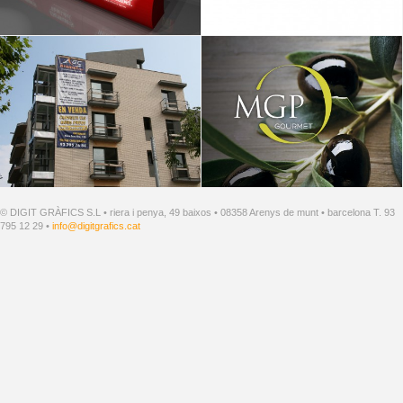
© DIGIT GRÀFICS S.L • riera i penya, 49 baixos • 08358 Arenys de munt • barcelona T. 93
795 12 29 •
info@digitgrafics.cat