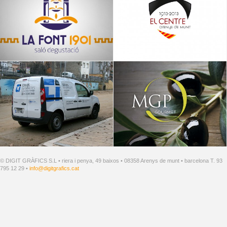
© DIGIT GRÀFICS S.L • riera i penya, 49 baixos • 08358 Arenys de munt • barcelona T. 93
795 12 29 •
info@digitgrafics.cat