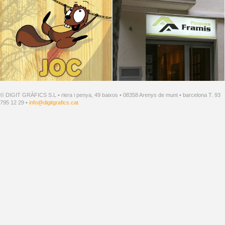
© DIGIT GRÀFICS S.L • riera i penya, 49 baixos • 08358 Arenys de munt • barcelona T. 93
795 12 29 •
info@digitgrafics.cat