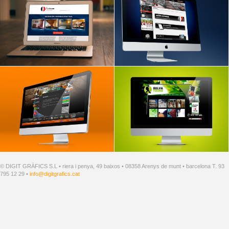
© DIGIT GRÀFICS S.L • riera i penya, 49 baixos • 08358 Arenys de munt • barcelona T. 93
795 12 29 •
info@digitgrafics.cat