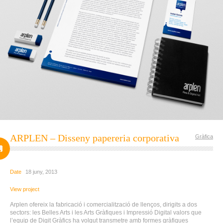
ARPLEN – Disseny papereria corporativa
Gràfica
Date
18 juny, 2013
View project
Arplen ofereix la fabricació i comercialització de llenços, dirigits a dos
sectors: les Belles Arts i les Arts Gràfiques i Impressió Digital valors que
l’equip de Digit Gràfics ha volgut transmetre amb formes gràfiques