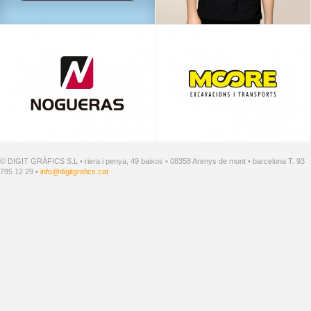
© DIGIT GRÀFICS S.L • riera i penya, 49 baixos • 08358 Arenys de munt • barcelona T. 93
795 12 29 •
info@digitgrafics.cat